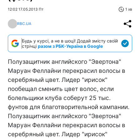
12:02 17.05.2013 Пт
1 хв
RBC.UA
Будь у курсі, а не в шоці! Додай змісту своїй
стрічці
разом з РБК-Україна в Google
Полузащитник английского "Эвертона"
Маруан Феллайни перекрасил волосы в
серебряный цвет. Лидер "ирисок"
пообещал сменить цвет волос, если
болельщики клуба соберут 25 тыс.
фунтов для благотворительной кампании.
Полузащитник английского "Эвертона"
Маруан Феллайни перекрасил волосы в
серебряный цвет. Лидер "ирисок"