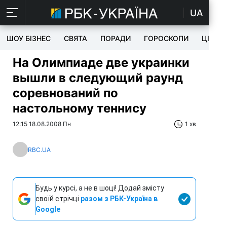
UA
ШОУ БІЗНЕС
СВЯТА
ПОРАДИ
ГОРОСКОПИ
ЦІКАВ
На Олимпиаде две украинки
вышли в следующий раунд
соревнований по
настольному теннису
12:15 18.08.2008 Пн
1 хв
RBC.UA
Будь у курсі, а не в шоці! Додай змісту
своїй стрічці
разом з РБК-Україна в
Google