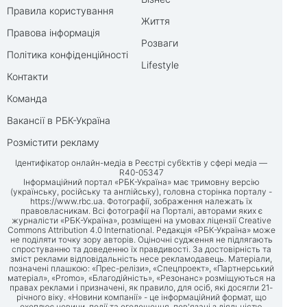
Правила користування
Життя
Правова інформація
Розваги
Політика конфіденційності
Lifestyle
Контакти
Команда
Вакансії в РБК-Україна
Розмістити рекламу
Ідентифікатор онлайн-медіа в Реєстрі суб’єктів у сфері медіа —
R40-05347
Інформаційний портал «РБК-Україна» має тримовну версію
(українську, російську та англійську), головна сторінка порталу -
https://www.rbc.ua
. Фотографії, зображення належать їх
правовласникам. Всі фотографії на Порталі, авторами яких є
журналісти «РБК-Україна», розміщені на умовах ліцензії Creative
Commons Attribution 4.0 International. Редакція «РБК-Україна» може
не поділяти точку зору авторів. Оціночні судження не підлягають
спростуванню та доведенню їх правдивості. За достовірність та
зміст реклами відповідальність несе рекламодавець. Матеріали,
позначені плашкою: «Прес-релізи», «Спецпроект», «Партнерський
матеріал», «Promo», «Благодійність», «Резонанс» розміщуються на
правах реклами і призначені, як правило, для осіб, які досягли 21-
річного віку. «Новини компанії» - це інформаційний формат, що
охоплює новини, події та оголошення, пов'язані з діяльністю