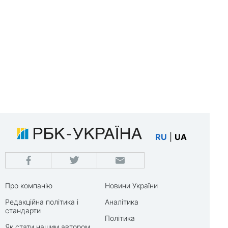
RU
|
UA
Про компанію
Новини України
Редакційна політика і
Аналітика
стандарти
Політика
Як стати нашим автором