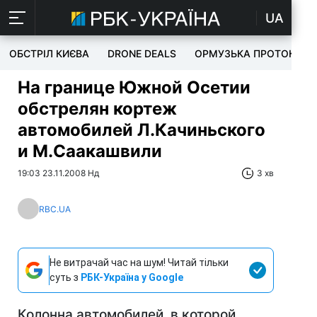
UA
ОБСТРІЛ КИЄВА
DRONE DEALS
ОРМУЗЬКА ПРОТОКА
На границе Южной Осетии
обстрелян кортеж
автомобилей Л.Качиньского
и М.Саакашвили
19:03 23.11.2008 Нд
3 хв
RBC.UA
Не витрачай час на шум! Читай тільки
суть з
РБК-Україна у Google
Колонна автомобилей, в которой