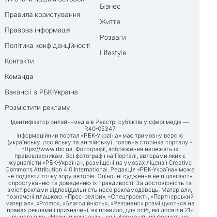
Бізнес
Правила користування
Життя
Правова інформація
Розваги
Політика конфіденційності
Lifestyle
Контакти
Команда
Вакансії в РБК-Україна
Розмістити рекламу
Ідентифікатор онлайн-медіа в Реєстрі суб’єктів у сфері медіа —
R40-05347
Інформаційний портал «РБК-Україна» має тримовну версію
(українську, російську та англійську), головна сторінка порталу -
https://www.rbc.ua
. Фотографії, зображення належать їх
правовласникам. Всі фотографії на Порталі, авторами яких є
журналісти «РБК-Україна», розміщені на умовах ліцензії Creative
Commons Attribution 4.0 International. Редакція «РБК-Україна» може
не поділяти точку зору авторів. Оціночні судження не підлягають
спростуванню та доведенню їх правдивості. За достовірність та
зміст реклами відповідальність несе рекламодавець. Матеріали,
позначені плашкою: «Прес-релізи», «Спецпроект», «Партнерський
матеріал», «Promo», «Благодійність», «Резонанс» розміщуються на
правах реклами і призначені, як правило, для осіб, які досягли 21-
річного віку. «Новини компанії» - це інформаційний формат, що