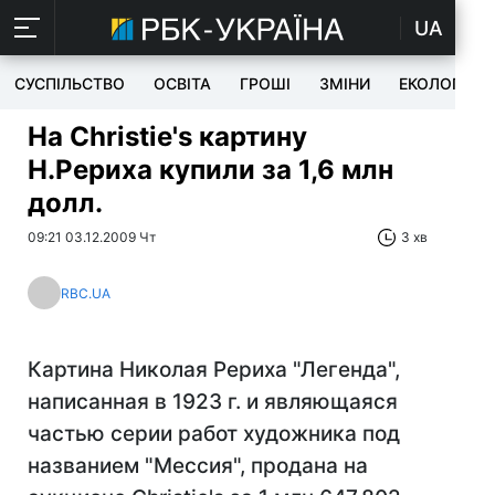
UA
СУСПІЛЬСТВО
ОСВІТА
ГРОШІ
ЗМІНИ
ЕКОЛОГІЯ
На Christie's картину
Н.Рериха купили за 1,6 млн
долл.
09:21 03.12.2009 Чт
3 хв
RBC.UA
Картина Николая Рериха "Легенда",
написанная в 1923 г. и являющаяся
частью серии работ художника под
названием "Мессия", продана на