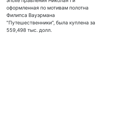
эпохе правления Николая I и
оформленная по мотивам полотна
Филипса Вауэрмана
"Путешественники", была куплена за
559,498 тыс. долл.