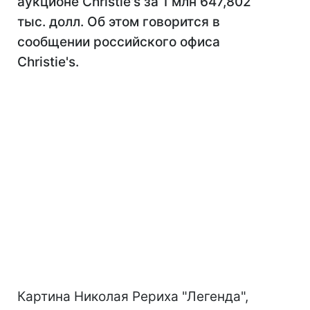
аукционе Christie's за 1 млн 647,802
тыс. долл. Об этом говорится в
сообщении российского офиса
Christie's.
Картина Николая Рериха "Легенда",