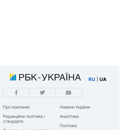
RU
|
UA
Про компанію
Новини України
Редакційна політика і
Аналітика
стандарти
Політика