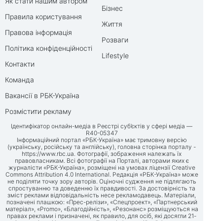
Як стати нашим автором
Бізнес
Правила користування
Життя
Правова інформація
Розваги
Політика конфіденційності
Lifestyle
Контакти
Команда
Вакансії в РБК-Україна
Розмістити рекламу
Ідентифікатор онлайн-медіа в Реєстрі суб’єктів у сфері медіа —
R40-05347
Інформаційний портал «РБК-Україна» має тримовну версію
(українську, російську та англійську), головна сторінка порталу -
https://www.rbc.ua
. Фотографії, зображення належать їх
правовласникам. Всі фотографії на Порталі, авторами яких є
журналісти «РБК-Україна», розміщені на умовах ліцензії Creative
Commons Attribution 4.0 International. Редакція «РБК-Україна» може
не поділяти точку зору авторів. Оціночні судження не підлягають
спростуванню та доведенню їх правдивості. За достовірність та
зміст реклами відповідальність несе рекламодавець. Матеріали,
позначені плашкою: «Прес-релізи», «Спецпроект», «Партнерський
матеріал», «Promo», «Благодійність», «Резонанс» розміщуються на
правах реклами і призначені, як правило, для осіб, які досягли 21-