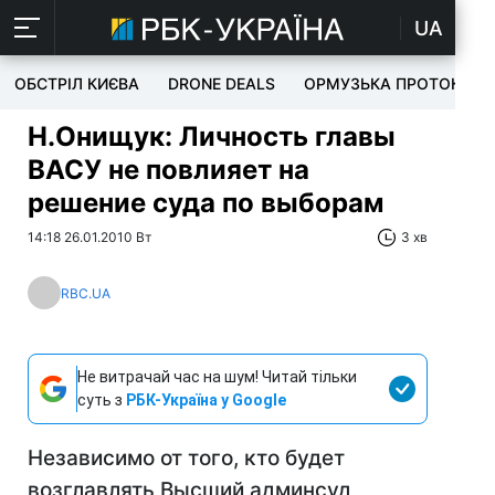
UA
ОБСТРІЛ КИЄВА
DRONE DEALS
ОРМУЗЬКА ПРОТОКА
Н.Онищук: Личность главы
ВАСУ не повлияет на
решение суда по выборам
14:18 26.01.2010 Вт
3 хв
RBC.UA
Не витрачай час на шум! Читай тільки
суть з
РБК-Україна у Google
Независимо от того, кто будет
возглавлять Высший админсуд