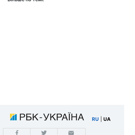
RU
|
UA