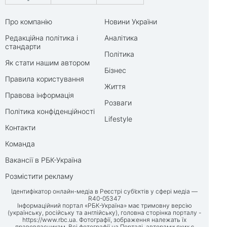
Про компанію
Новини України
Редакційна політика і
Аналітика
стандарти
Політика
Як стати нашим автором
Бізнес
Правила користування
Життя
Правова інформація
Розваги
Політика конфіденційності
Lifestyle
Контакти
Команда
Вакансії в РБК-Україна
Розмістити рекламу
Ідентифікатор онлайн-медіа в Реєстрі суб’єктів у сфері медіа —
R40-05347
Інформаційний портал «РБК-Україна» має тримовну версію
(українську, російську та англійську), головна сторінка порталу -
https://www.rbc.ua
. Фотографії, зображення належать їх
правовласникам. Всі фотографії на Порталі, авторами яких є