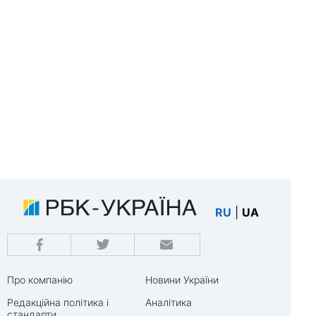
RU
|
UA
Про компанію
Новини України
Редакційна політика і
Аналітика
стандарти