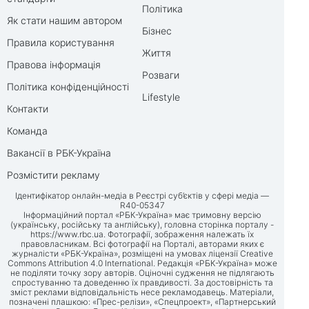
Політика
Як стати нашим автором
Бізнес
Правила користування
Життя
Правова інформація
Розваги
Політика конфіденційності
Lifestyle
Контакти
Команда
Вакансії в РБК-Україна
Розмістити рекламу
Ідентифікатор онлайн-медіа в Реєстрі суб’єктів у сфері медіа —
R40-05347
Інформаційний портал «РБК-Україна» має тримовну версію
(українську, російську та англійську), головна сторінка порталу -
https://www.rbc.ua
. Фотографії, зображення належать їх
правовласникам. Всі фотографії на Порталі, авторами яких є
журналісти «РБК-Україна», розміщені на умовах ліцензії Creative
Commons Attribution 4.0 International. Редакція «РБК-Україна» може
не поділяти точку зору авторів. Оціночні судження не підлягають
спростуванню та доведенню їх правдивості. За достовірність та
зміст реклами відповідальність несе рекламодавець. Матеріали,
позначені плашкою: «Прес-релізи», «Спецпроект», «Партнерський