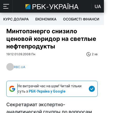
UA
КУРС ДОЛАРА
ЕКОНОМІКА
ОСОБИСТІ ФІНАНСИ
TEC
Минтопэнерго снизило
ценовой коридор на светлые
нефтепродукты
19:12 01.09.2008 Пн
2 хв
RBC.UA
Не витрачай час на шум! Читай тільки
суть з
РБК-Україна у Google
Секретариат экспертно-
аналитической группы по вопросам