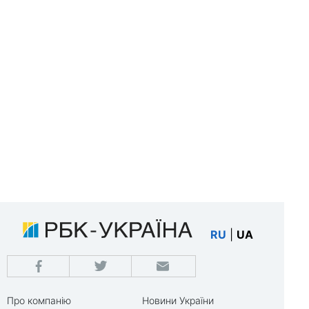
RU
|
UA
Про компанію
Новини України