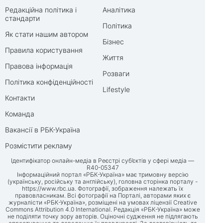
Редакційна політика і
Аналітика
стандарти
Політика
Як стати нашим автором
Бізнес
Правила користування
Життя
Правова інформація
Розваги
Політика конфіденційності
Lifestyle
Контакти
Команда
Вакансії в РБК-Україна
Розмістити рекламу
Ідентифікатор онлайн-медіа в Реєстрі суб’єктів у сфері медіа —
R40-05347
Інформаційний портал «РБК-Україна» має тримовну версію
(українську, російську та англійську), головна сторінка порталу -
https://www.rbc.ua
. Фотографії, зображення належать їх
правовласникам. Всі фотографії на Порталі, авторами яких є
журналісти «РБК-Україна», розміщені на умовах ліцензії Creative
Commons Attribution 4.0 International. Редакція «РБК-Україна» може
не поділяти точку зору авторів. Оціночні судження не підлягають