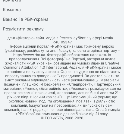
Команда
Вакансії в РБК-Україна
Розмістити рекламу
Ідентифікатор онлайн-медіа в Реєстрі суб’єктів у сфері медіа —
R40-05347
Інформаційний портал «РБК-Україна» має тримовну версію
(українську, російську та англійську), головна сторінка порталу -
https://www.rbc.ua
. Фотографії, зображення належать їх
правовласникам. Всі фотографії на Порталі, авторами яких є
журналісти «РБК-Україна», розміщені на умовах ліцензії Creative
Commons Attribution 4.0 International. Редакція «РБК-Україна» може
не поділяти точку зору авторів. Оціночні судження не підлягають
спростуванню та доведенню їх правдивості. За достовірність та
зміст реклами відповідальність несе рекламодавець. Матеріали,
позначені плашкою: «Прес-релізи», «Спецпроект», «Партнерський
матеріал», «Promo», «Благодійність», «Резонанс» розміщуються на
правах реклами і призначені, як правило, для осіб, які досягли 21-
річного віку. «Новини компанії» - це інформаційний формат, що
охоплює новини, події та оголошення, пов'язані з діяльністю
компаній, базуються на пресрелізах, які випускають самі
компанії, і за які редакція не несе відповідальність. Онлайн-медіа
«РБК-Україна» призначене для осіб віком від 21 року.
© ТОВ «УБТ», 2006-2026.