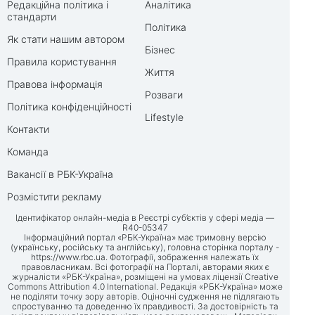
Редакційна політика і
Аналітика
стандарти
Політика
Як стати нашим автором
Бізнес
Правила користування
Життя
Правова інформація
Розваги
Політика конфіденційності
Lifestyle
Контакти
Команда
Вакансії в РБК-Україна
Розмістити рекламу
Ідентифікатор онлайн-медіа в Реєстрі суб’єктів у сфері медіа —
R40-05347
Інформаційний портал «РБК-Україна» має тримовну версію
(українську, російську та англійську), головна сторінка порталу -
https://www.rbc.ua
. Фотографії, зображення належать їх
правовласникам. Всі фотографії на Порталі, авторами яких є
журналісти «РБК-Україна», розміщені на умовах ліцензії Creative
Commons Attribution 4.0 International. Редакція «РБК-Україна» може
не поділяти точку зору авторів. Оціночні судження не підлягають
спростуванню та доведенню їх правдивості. За достовірність та