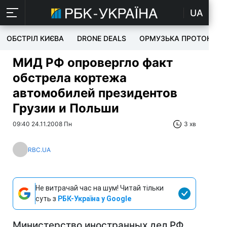
UA
ОБСТРІЛ КИЄВА
DRONE DEALS
ОРМУЗЬКА ПРОТОКА
МИД РФ опровергло факт
обстрела кортежа
автомобилей президентов
Грузии и Польши
09:40 24.11.2008 Пн
3 хв
RBC.UA
Не витрачай час на шум! Читай тільки
суть з
РБК-Україна у Google
Министерство иностранных дел РФ