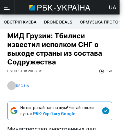
UA
ОБСТРІЛ КИЄВА
DRONE DEALS
ОРМУЗЬКА ПРОТОКА
МИД Грузии: Тбилиси
известил исполком СНГ о
выходе страны из состава
Содружества
06:00 19.08.2008 Вт
3 хв
RBC.UA
Не витрачай час на шум! Читай тільки
суть з
РБК-Україна у Google
Министерство иностранных дел