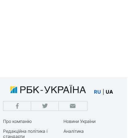
RU
|
UA
Про компанію
Новини України
Редакційна політика і
Аналітика
стандарти