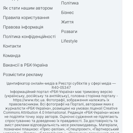
Політика
Як стати нашим автором
Бізнес
Правила користування
Життя
Правова інформація
Розваги
Політика конфіденційності
Lifestyle
Контакти
Команда
Вакансії в РБК-Україна
Розмістити рекламу
Ідентифікатор онлайн-медіа в Реєстрі суб’єктів у сфері медіа —
R40-05347
Інформаційний портал «РБК-Україна» має тримовну версію
(українську, російську та англійську), головна сторінка порталу -
https://www.rbc.ua
. Фотографії, зображення належать їх
правовласникам. Всі фотографії на Порталі, авторами яких є
журналісти «РБК-Україна», розміщені на умовах ліцензії Creative
Commons Attribution 4.0 International. Редакція «РБК-Україна» може
не поділяти точку зору авторів. Оціночні судження не підлягають
спростуванню та доведенню їх правдивості. За достовірність та
зміст реклами відповідальність несе рекламодавець. Матеріали,
позначені плашкою: «Прес-релізи», «Спецпроект», «Партнерський