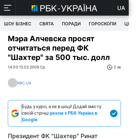
UA
ШОУ БІЗНЕС
СВЯТА
ПОРАДИ
ГОРОСКОПИ
ЦІКАВ
Мэра Алчевска просят
отчитаться перед ФК
"Шахтер" за 500 тыс. долл
14:03 15.02.2006 Ср
2 хв
RBC.UA
Будь у курсі, а не в шоці! Додай змісту
своїй стрічці
разом з РБК-Україна в
Google
Президент ФК "Шахтер" Ринат