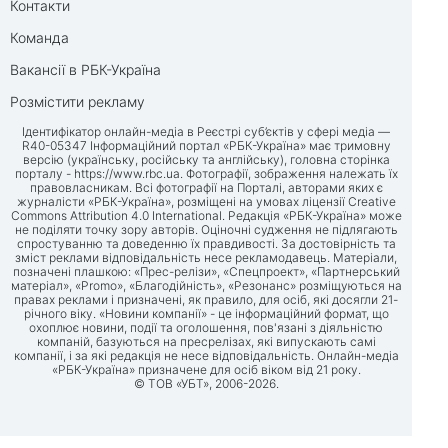
Контакти
Команда
Вакансії в РБК-Україна
Розмістити рекламу
Ідентифікатор онлайн-медіа в Реєстрі суб’єктів у сфері медіа —
R40-05347 Інформаційний портал «РБК-Україна» має тримовну
версію (українську, російську та англійську), головна сторінка
порталу -
https://www.rbc.ua
. Фотографії, зображення належать їх
правовласникам. Всі фотографії на Порталі, авторами яких є
журналісти «РБК-Україна», розміщені на умовах ліцензії Creative
Commons Attribution 4.0 International. Редакція «РБК-Україна» може
не поділяти точку зору авторів. Оціночні судження не підлягають
спростуванню та доведенню їх правдивості. За достовірність та
зміст реклами відповідальність несе рекламодавець. Матеріали,
позначені плашкою: «Прес-релізи», «Спецпроект», «Партнерський
матеріал», «Promo», «Благодійність», «Резонанс» розміщуються на
правах реклами і призначені, як правило, для осіб, які досягли 21-
річного віку. «Новини компанії» - це інформаційний формат, що
охоплює новини, події та оголошення, пов'язані з діяльністю
компаній, базуються на пресрелізах, які випускають самі
компанії, і за які редакція не несе відповідальність. Онлайн-медіа
«РБК-Україна» призначене для осіб віком від 21 року.
© ТОВ «УБТ», 2006-2026.