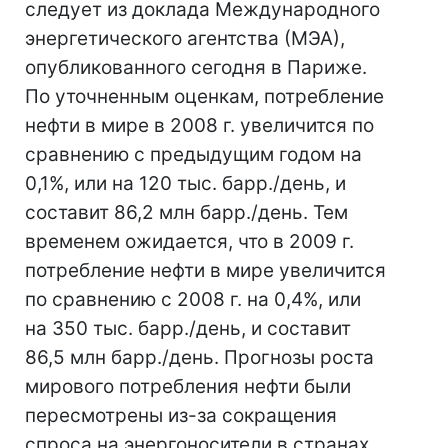
следует из доклада Международного
энергетического агентства (МЭА),
опубликованного сегодня в Париже.
По уточненным оценкам, потребление
нефти в мире в 2008 г. увеличится по
сравнению с предыдущим годом на
0,1%, или на 120 тыс. барр./день, и
составит 86,2 млн барр./день. Тем
временем ожидается, что в 2009 г.
потребление нефти в мире увеличится
по сравнению с 2008 г. на 0,4%, или
на 350 тыс. барр./день, и составит
86,5 млн барр./день. Прогнозы роста
мирового потребления нефти были
пересмотрены из-за сокращения
спроса на энергоносители в странах