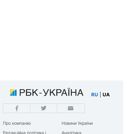
RU
|
UA
Про компанію
Новини України
Редакційна політика і
Аналітика