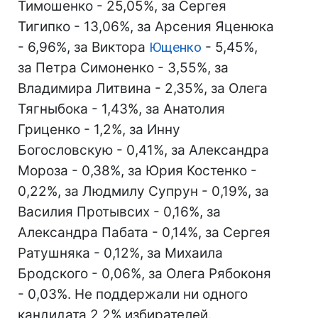
Тимошенко - 25,05%, за Сергея
Тигипко - 13,06%, за Арсения Яценюка
- 6,96%, за Виктора
Ющенко
- 5,45%,
за Петра Симоненко - 3,55%, за
Владимира Литвина - 2,35%, за Олега
Тягныбока - 1,43%, за Анатолия
Гриценко - 1,2%, за Инну
Богословскую - 0,41%, за Александра
Мороза - 0,38%, за Юрия Костенко -
0,22%, за Людмилу Супрун - 0,19%, за
Василия Протывсих - 0,16%, за
Александра Пабата - 0,14%, за Сергея
Ратушняка - 0,12%, за Михаила
Бродского - 0,06%, за Олега Рябоконя
- 0,03%. Не поддержали ни одного
кандидата 2,2% избирателей.