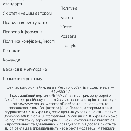
стандарти
Політика
Як стати нашим автором
Бізнес
Правила користування
Життя
Правова інформація
Розваги
Політика конфіденційності
Lifestyle
Контакти
Команда
Вакансії в РБК-Україна
Розмістити рекламу
Ідентифікатор онлайн-медіа в Реєстрі суб’єктів у сфері медіа —
R40-05347
Інформаційний портал «РБК-Україна» має тримовну версію
(українську, російську та англійську), головна сторінка порталу -
https://www.rbc.ua
. Фотографії, зображення належать їх
правовласникам. Всі фотографії на Порталі, авторами яких є
журналісти «РБК-Україна», розміщені на умовах ліцензії Creative
Commons Attribution 4.0 International. Редакція «РБК-Україна» може
не поділяти точку зору авторів. Оціночні судження не підлягають
спростуванню та доведенню їх правдивості. За достовірність та
зміст реклами відповідальність несе рекламодавець. Матеріали,