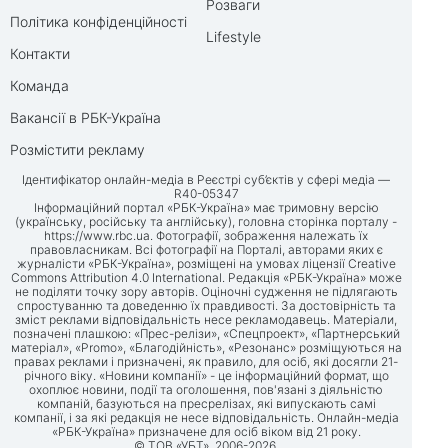
Розваги
Політика конфіденційності
Lifestyle
Контакти
Команда
Вакансії в РБК-Україна
Розмістити рекламу
Ідентифікатор онлайн-медіа в Реєстрі суб’єктів у сфері медіа —
R40-05347
Інформаційний портал «РБК-Україна» має тримовну версію
(українську, російську та англійську), головна сторінка порталу -
https://www.rbc.ua
. Фотографії, зображення належать їх
правовласникам. Всі фотографії на Порталі, авторами яких є
журналісти «РБК-Україна», розміщені на умовах ліцензії Creative
Commons Attribution 4.0 International. Редакція «РБК-Україна» може
не поділяти точку зору авторів. Оціночні судження не підлягають
спростуванню та доведенню їх правдивості. За достовірність та
зміст реклами відповідальність несе рекламодавець. Матеріали,
позначені плашкою: «Прес-релізи», «Спецпроект», «Партнерський
матеріал», «Promo», «Благодійність», «Резонанс» розміщуються на
правах реклами і призначені, як правило, для осіб, які досягли 21-
річного віку. «Новини компанії» - це інформаційний формат, що
охоплює новини, події та оголошення, пов'язані з діяльністю
компаній, базуються на пресрелізах, які випускають самі
компанії, і за які редакція не несе відповідальність. Онлайн-медіа
«РБК-Україна» призначене для осіб віком від 21 року.
© ТОВ «УБТ», 2006-2026.