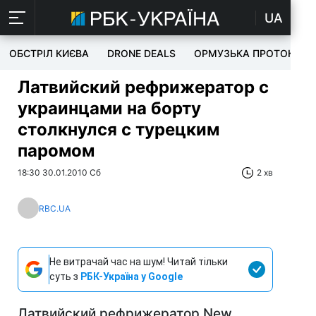
UA
ОБСТРІЛ КИЄВА
DRONE DEALS
ОРМУЗЬКА ПРОТОКА
Латвийский рефрижератор с
украинцами на борту
столкнулся с турецким
паромом
18:30 30.01.2010 Сб
2 хв
RBC.UA
Не витрачай час на шум! Читай тільки
суть з
РБК-Україна у Google
Латвийский рефрижератор New