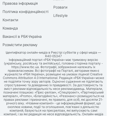
Правова інформація
Розваги
Політика конфіденційності
Lifestyle
Контакти
Команда
Вакансії в РБК-Україна
Розмістити рекламу
Ідентифікатор онлайн-медіа в Реєстрі суб’єктів у сфері медіа —
R40-05347
Інформаційний портал «РБК-Україна» має тримовну версію
(українську, російську та англійську), головна сторінка порталу -
https://www.rbc.ua
. Фотографії, зображення належать їх
правовласникам. Всі фотографії на Порталі, авторами яких є
журналісти «РБК-Україна», розміщені на умовах ліцензії Creative
Commons Attribution 4.0 International. Редакція «РБК-Україна» може
не поділяти точку зору авторів. Оціночні судження не підлягають
спростуванню та доведенню їх правдивості. За достовірність та
зміст реклами відповідальність несе рекламодавець. Матеріали,
позначені плашкою: «Прес-релізи», «Спецпроект», «Партнерський
матеріал», «Promo», «Благодійність», «Резонанс» розміщуються на
правах реклами і призначені, як правило, для осіб, які досягли 21-
річного віку. «Новини компанії» - це інформаційний формат, що
охоплює новини, події та оголошення, пов'язані з діяльністю
компаній, базуються на пресрелізах, які випускають самі
компанії, і за які редакція не несе відповідальність. Онлайн-медіа