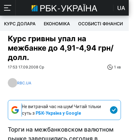
UA
КУРС ДОЛАРА
ЕКОНОМІКА
ОСОБИСТІ ФІНАНСИ
TEC
Курс гривны упал на
межбанке до 4,91-4,94 грн/
долл.
17:53 17.09.2008 Ср
1 хв
RBC.UA
Не витрачай час на шум! Читай тільки
суть з
РБК-Україна у Google
Торги на межбанковском валютном
рынке завершились сегодня в