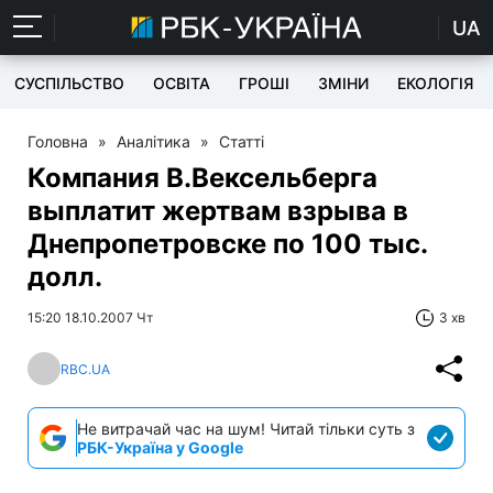
UA
СУСПІЛЬСТВО
ОСВІТА
ГРОШІ
ЗМІНИ
ЕКОЛОГІЯ
Головна
»
Аналітика
»
Статті
Компания В.Вексельберга
выплатит жертвам взрыва в
Днепропетровске по 100 тыс.
долл.
15:20 18.10.2007 Чт
3 хв
RBC.UA
Не витрачай час на шум! Читай тільки суть з
РБК-Україна у Google