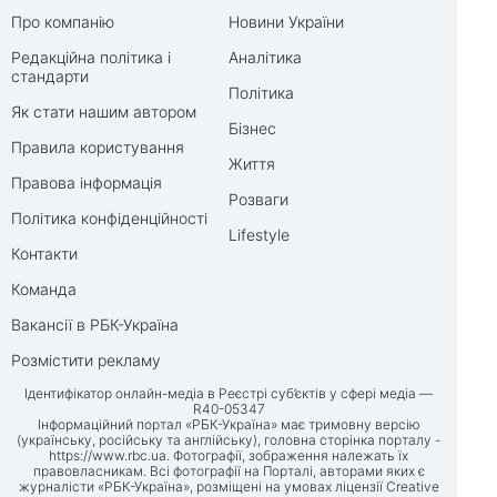
Про компанію
Новини України
Редакційна політика і
Аналітика
стандарти
Політика
Як стати нашим автором
Бізнес
Правила користування
Життя
Правова інформація
Розваги
Політика конфіденційності
Lifestyle
Контакти
Команда
Вакансії в РБК-Україна
Розмістити рекламу
Ідентифікатор онлайн-медіа в Реєстрі суб’єктів у сфері медіа —
R40-05347
Інформаційний портал «РБК-Україна» має тримовну версію
(українську, російську та англійську), головна сторінка порталу -
https://www.rbc.ua
. Фотографії, зображення належать їх
правовласникам. Всі фотографії на Порталі, авторами яких є
журналісти «РБК-Україна», розміщені на умовах ліцензії Creative