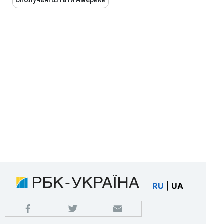
Сполучені Штати Америки
RU
|
UA