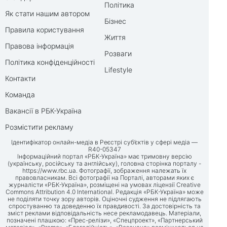
Політика
Як стати нашим автором
Бізнес
Правила користування
Життя
Правова інформація
Розваги
Політика конфіденційності
Lifestyle
Контакти
Команда
Вакансії в РБК-Україна
Розмістити рекламу
Ідентифікатор онлайн-медіа в Реєстрі суб’єктів у сфері медіа —
R40-05347
Інформаційний портал «РБК-Україна» має тримовну версію
(українську, російську та англійську), головна сторінка порталу -
https://www.rbc.ua
. Фотографії, зображення належать їх
правовласникам. Всі фотографії на Порталі, авторами яких є
журналісти «РБК-Україна», розміщені на умовах ліцензії Creative
Commons Attribution 4.0 International. Редакція «РБК-Україна» може
не поділяти точку зору авторів. Оціночні судження не підлягають
спростуванню та доведенню їх правдивості. За достовірність та
зміст реклами відповідальність несе рекламодавець. Матеріали,
позначені плашкою: «Прес-релізи», «Спецпроект», «Партнерський