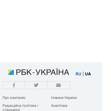
RU
|
UA
Про компанію
Новини України
Редакційна політика і
Аналітика
стандарти