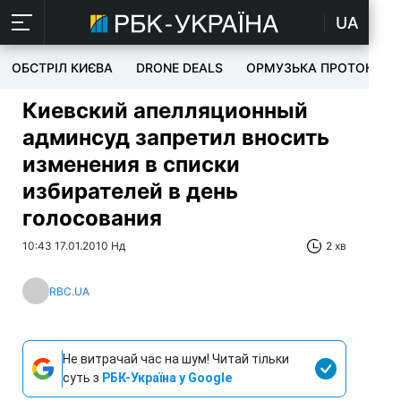
UA
ОБСТРІЛ КИЄВА
DRONE DEALS
ОРМУЗЬКА ПРОТОКА
Киевский апелляционный
админсуд запретил вносить
изменения в списки
избирателей в день
голосования
10:43 17.01.2010 Нд
2 хв
RBC.UA
Не витрачай час на шум! Читай тільки
суть з
РБК-Україна у Google