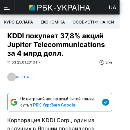
UA
КУРС ДОЛАРА
ЕКОНОМІКА
ОСОБИСТІ ФІНАНСИ
TEC
KDDI покупает 37,8% акций
Jupiter Telecommunications
за 4 млрд долл.
11:03 25.01.2010 Пн
2 хв
RBC.UA
Не витрачай час на шум! Читай тільки
суть з
РБК-Україна у Google
Корпорация KDDI Corp., один из
ведущих в Японии провайдеров