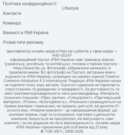
Політика конфіденційності
Lifestyle
Контакти
Команда
Вакансії в РБК-Україна
Розмістити рекламу
Ідентифікатор онлайн-медіа в Реєстрі суб’єктів у сфері медіа —
R40-05347
Інформаційний портал «РБК-Україна» має тримовну версію
(українську, російську та англійську), головна сторінка порталу -
https://www.rbc.ua
. Фотографії, зображення належать їх
правовласникам. Всі фотографії на Порталі, авторами яких є
журналісти «РБК-Україна», розміщені на умовах ліцензії Creative
Commons Attribution 4.0 International. Редакція «РБК-Україна» може
не поділяти точку зору авторів. Оціночні судження не підлягають
спростуванню та доведенню їх правдивості. За достовірність та
зміст реклами відповідальність несе рекламодавець. Матеріали,
позначені плашкою: «Прес-релізи», «Спецпроект», «Партнерський
матеріал», «Promo», «Благодійність», «Резонанс» розміщуються на
правах реклами і призначені, як правило, для осіб, які досягли 21-
річного віку. «Новини компанії» - це інформаційний формат, що
охоплює новини, події та оголошення, пов'язані з діяльністю
компаній, базуються на пресрелізах, які випускають самі
компанії, і за які редакція не несе відповідальність. Онлайн-медіа
«РБК-Україна» призначене для осіб віком від 21 року.
© ТОВ «УБТ», 2006-2026.