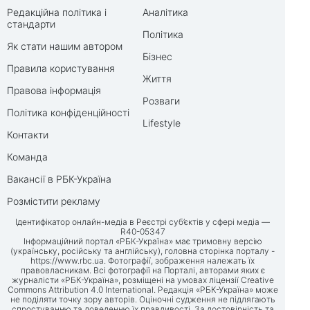
Редакційна політика і
Аналітика
стандарти
Політика
Як стати нашим автором
Бізнес
Правила користування
Життя
Правова інформація
Розваги
Політика конфіденційності
Lifestyle
Контакти
Команда
Вакансії в РБК-Україна
Розмістити рекламу
Ідентифікатор онлайн-медіа в Реєстрі суб’єктів у сфері медіа —
R40-05347
Інформаційний портал «РБК-Україна» має тримовну версію
(українську, російську та англійську), головна сторінка порталу -
https://www.rbc.ua
. Фотографії, зображення належать їх
правовласникам. Всі фотографії на Порталі, авторами яких є
журналісти «РБК-Україна», розміщені на умовах ліцензії Creative
Commons Attribution 4.0 International. Редакція «РБК-Україна» може
не поділяти точку зору авторів. Оціночні судження не підлягають
спростуванню та доведенню їх правдивості. За достовірність та