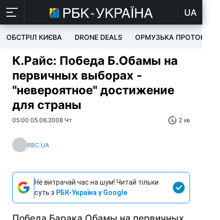
UA
ОБСТРІЛ КИЄВА
DRONE DEALS
ОРМУЗЬКА ПРОТОКА
К.Райс: Победа Б.Обамы на
первичных выборах -
"невероятное" достижение
для страны
05:00 05.06.2008 Чт
2 хв
RBC.UA
Не витрачай час на шум! Читай тільки
суть з
РБК-Україна у Google
Победа Барака Обамы на первичных