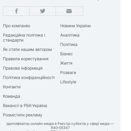
Про компанію
Новини України
Редакційна політика і
Аналітика
стандарти
Політика
Як стати нашим автором
Бізнес
Правила користування
Життя
Правова інформація
Розваги
Політика конфіденційності
Lifestyle
Контакти
Команда
Вакансії в РБК-Україна
Розмістити рекламу
Ідентифікатор онлайн-медіа в Реєстрі суб’єктів у сфері медіа —
R40-05347