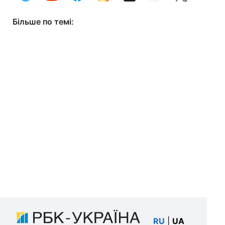
Більше по темі:
RU
|
UA