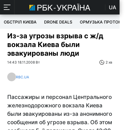
UA
ОБСТРІЛ КИЄВА
DRONE DEALS
ОРМУЗЬКА ПРОТОКА
Из-за угрозы взрыва с ж/д
вокзала Киева были
эвакуированы люди
14:43 18.11.2008 Вт
2 хв
RBC.UA
Пассажиры и персонал Центрального
железнодорожного вокзала Киева
были эвакуированы из-за анонимного
сообщения об угрозе взрыва. Об этом