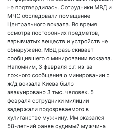
не подтвердилась. Сотрудники МВД и
МЧС обследовали помещение
Центрального вокзала. Во время
осмотра посторонних предметов,
взрывчатых веществ и устройств не
обнаружено. МВД разыскивает
сообщившего о минировании вокзала.
Напомним, 3 февраля с.г. из-за
ложного сообщения о минировании с
ж/д вокзала Киева было
эвакуировано 3 тыс. человек. 5
февраля сотрудники милиции
задержали подозреваемого в
хулиганстве мужчину. Им оказался
58-летний ранее судимый мужчина