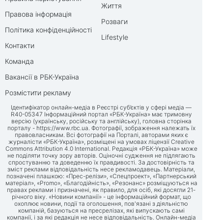
Життя
Правова інформація
Розваги
Політика конфіденційності
Lifestyle
Контакти
Команда
Вакансії в РБК-Україна
Розмістити рекламу
Ідентифікатор онлайн-медіа в Реєстрі суб’єктів у сфері медіа —
R40-05347 Інформаційний портал «РБК-Україна» має тримовну
версію (українську, російську та англійську), головна сторінка
порталу -
https://www.rbc.ua
. Фотографії, зображення належать їх
правовласникам. Всі фотографії на Порталі, авторами яких є
журналісти «РБК-Україна», розміщені на умовах ліцензії Creative
Commons Attribution 4.0 International. Редакція «РБК-Україна» може
не поділяти точку зору авторів. Оціночні судження не підлягають
спростуванню та доведенню їх правдивості. За достовірність та
зміст реклами відповідальність несе рекламодавець. Матеріали,
позначені плашкою: «Прес-релізи», «Спецпроект», «Партнерський
матеріал», «Promo», «Благодійність», «Резонанс» розміщуються на
правах реклами і призначені, як правило, для осіб, які досягли 21-
річного віку. «Новини компанії» - це інформаційний формат, що
охоплює новини, події та оголошення, пов'язані з діяльністю
компаній, базуються на пресрелізах, які випускають самі
компанії, і за які редакція не несе відповідальність. Онлайн-медіа