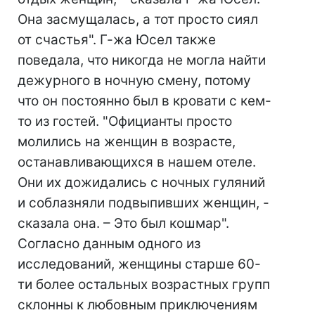
Она засмущалась, а тот просто сиял
от счастья". Г-жа Юсел также
поведала, что никогда не могла найти
дежурного в ночную смену, потому
что он постоянно был в кровати с кем-
то из гостей. "Официанты просто
молились на женщин в возрасте,
останавливающихся в нашем отеле.
Они их дожидались с ночных гуляний
и соблазняли подвыпивших женщин, -
сказала она. – Это был кошмар".
Согласно данным одного из
исследований, женщины старше 60-
ти более остальных возрастных групп
склонны к любовным приключениям