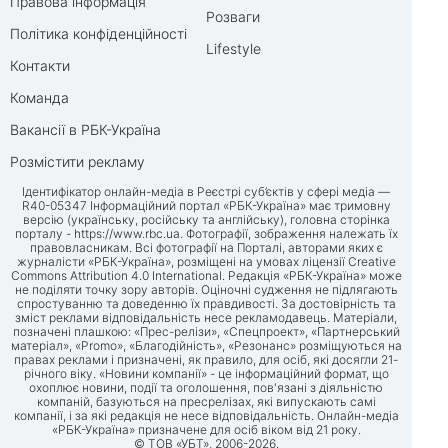
Правова інформація
Розваги
Політика конфіденційності
Lifestyle
Контакти
Команда
Вакансії в РБК-Україна
Розмістити рекламу
Ідентифікатор онлайн-медіа в Реєстрі суб’єктів у сфері медіа —
R40-05347 Інформаційний портал «РБК-Україна» має тримовну
версію (українську, російську та англійську), головна сторінка
порталу -
https://www.rbc.ua
. Фотографії, зображення належать їх
правовласникам. Всі фотографії на Порталі, авторами яких є
журналісти «РБК-Україна», розміщені на умовах ліцензії Creative
Commons Attribution 4.0 International. Редакція «РБК-Україна» може
не поділяти точку зору авторів. Оціночні судження не підлягають
спростуванню та доведенню їх правдивості. За достовірність та
зміст реклами відповідальність несе рекламодавець. Матеріали,
позначені плашкою: «Прес-релізи», «Спецпроект», «Партнерський
матеріал», «Promo», «Благодійність», «Резонанс» розміщуються на
правах реклами і призначені, як правило, для осіб, які досягли 21-
річного віку. «Новини компанії» - це інформаційний формат, що
охоплює новини, події та оголошення, пов'язані з діяльністю
компаній, базуються на пресрелізах, які випускають самі
компанії, і за які редакція не несе відповідальність. Онлайн-медіа
«РБК-Україна» призначене для осіб віком від 21 року.
© ТОВ «УБТ», 2006-2026.