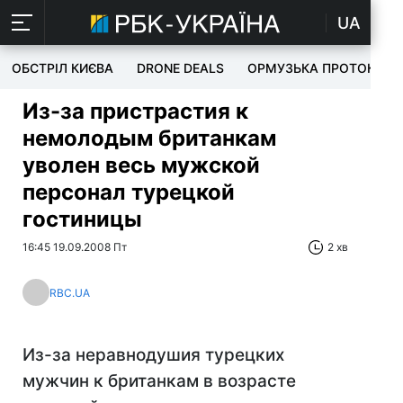
UA
ОБСТРІЛ КИЄВА
DRONE DEALS
ОРМУЗЬКА ПРОТОКА
Из-за пристрастия к
немолодым британкам
уволен весь мужской
персонал турецкой
гостиницы
16:45 19.09.2008 Пт
2 хв
RBC.UA
Из-за неравнодушия турецких
мужчин к британкам в возрасте