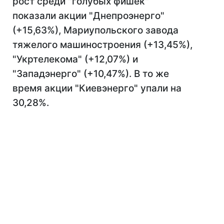
рост среди "голубых фишек"
показали акции "Днепроэнерго"
(+15,63%), Мариупольского завода
тяжелого машиностроения (+13,45%),
"Укртелекома" (+12,07%) и
"Западэнерго" (+10,47%). В то же
время акции "Киевэнерго" упали на
30,28%.