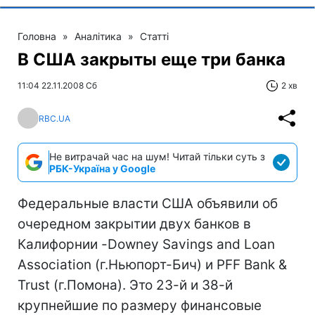
Головна
»
Аналітика
»
Статті
В США закрыты еще три банка
11:04 22.11.2008 Сб
2 хв
RBC.UA
Не витрачай час на шум! Читай тільки суть з
РБК-Україна у Google
Федеральные власти США объявили об
очередном закрытии двух банков в
Калифорнии -Downey Savings and Loan
Association (г.Ньюпорт-Бич) и PFF Bank &
Trust (г.Помона). Это 23-й и 38-й
крупнейшие по размеру финансовые