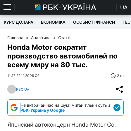
UA
КУРС ДОЛАРА
ЕКОНОМІКА
ОСОБИСТІ ФІНАНСИ
TEC
Головна
»
Аналітика
»
Статті
Honda Motor сократит
производство автомобилей по
всему миру на 80 тыс.
11:17 22.11.2008 Сб
2 хв
RBC.UA
Не витрачай час на шум! Читай тільки суть з
РБК-Україна у Google
Японский автоконцерн Honda Motor Co.