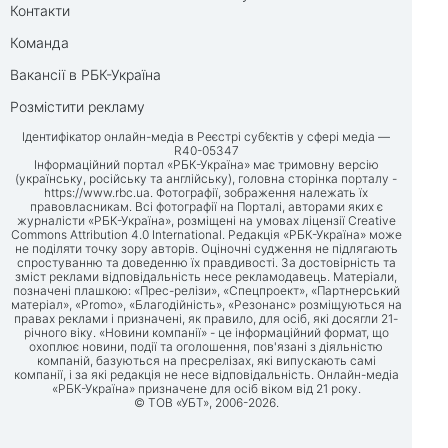
Контакти
Команда
Вакансії в РБК-Україна
Розмістити рекламу
Ідентифікатор онлайн-медіа в Реєстрі суб’єктів у сфері медіа —
R40-05347
Інформаційний портал «РБК-Україна» має тримовну версію
(українську, російську та англійську), головна сторінка порталу -
https://www.rbc.ua
. Фотографії, зображення належать їх
правовласникам. Всі фотографії на Порталі, авторами яких є
журналісти «РБК-Україна», розміщені на умовах ліцензії Creative
Commons Attribution 4.0 International. Редакція «РБК-Україна» може
не поділяти точку зору авторів. Оціночні судження не підлягають
спростуванню та доведенню їх правдивості. За достовірність та
зміст реклами відповідальність несе рекламодавець. Матеріали,
позначені плашкою: «Прес-релізи», «Спецпроект», «Партнерський
матеріал», «Promo», «Благодійність», «Резонанс» розміщуються на
правах реклами і призначені, як правило, для осіб, які досягли 21-
річного віку. «Новини компанії» - це інформаційний формат, що
охоплює новини, події та оголошення, пов'язані з діяльністю
компаній, базуються на пресрелізах, які випускають самі
компанії, і за які редакція не несе відповідальність. Онлайн-медіа
«РБК-Україна» призначене для осіб віком від 21 року.
© ТОВ «УБТ», 2006-2026.