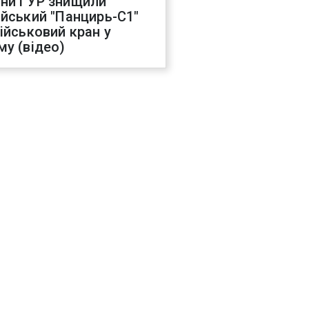
ни ГУР знищили
ійський "Панцирь-С1"
військовий кран у
му (відео)