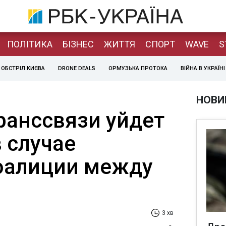
ПОЛІТИКА
БІЗНЕС
ЖИТТЯ
СПОРТ
WAVE
S
ОБСТРІЛ КИЄВА
DRONE DEALS
ОРМУЗЬКА ПРОТОКА
ВІЙНА В УКРАЇНІ
НОВИ
ранссвязи уйдет
в случае
оалиции между
3 хв