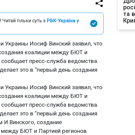
Дро
рос
та 
Кри
 Читай тільки суть з
РБК-Україна у
зи Украины Иосиф Винский заявил, что
е создания коалиции между БЮТ и
м сообщает пресс-служба ведомства.
сделает это в "первый день создания
зи Украины Иосиф Винский заявил, что
е создания коалиции между БЮТ и
м сообщает пресс-служба ведомства.
сделает это в "первый день создания
м И.Винского, создание
" между БЮТ и Партией регионов