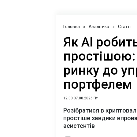
Головна
»
Аналітика
»
Статті
Як AI роби
простішою: 
ринку до уп
портфелем
12:00 07.08.2026 Пт
Розібратися в криптова
простіше завдяки впров
асистентів