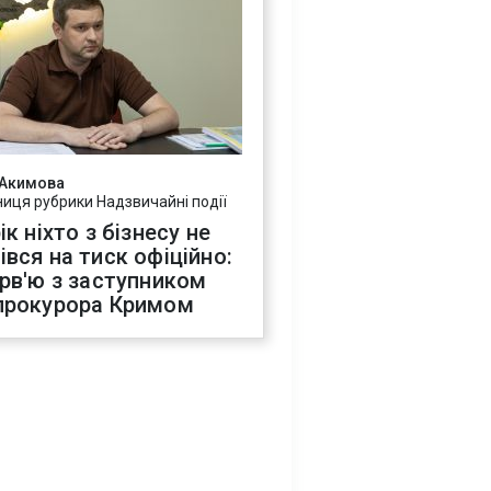
 Акимова
ниця рубрики Надзвичайні події
ік ніхто з бізнесу не
івся на тиск офіційно:
ерв'ю з заступником
прокурора Кримом