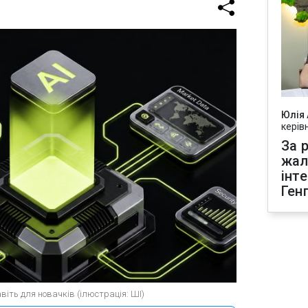
Юлія
керів
За р
жал
інт
Ген
іть для новачків (ілюстрація: ШІ)