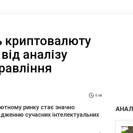
ть криптовалюту
від аналізу
равління
6 хв
лютному ринку стає значно
АНАЛ
адженню сучасних інтелектуальних