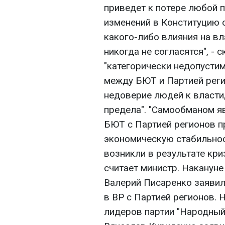
приведет к потере любой п
изменений в Конституцию 
какого-либо влияния на вла
никогда не согласятся", - 
"категорически недопусти
между БЮТ и Партией реги
недоверие людей к власти,
предела". "Самообманом яв
БЮТ с Партией регионов п
экономическую стабильнос
возникли в результате криз
считает министр. Наканун
Валерий Писаренко заявил
в ВР с Партией регионов. Н
лидеров партии "Народный