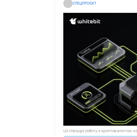
СПЕЦПРОЄКТ
ШІ спрощує роботу з криптовалютою нав