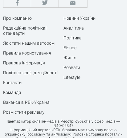
Про компанію
Новини України
Редакційна політика і
Аналітика
стандарти
Політика
Як стати нашим автором
Бізнес
Правила користування
Життя
Правова інформація
Розваги
Політика конфіденційності
Lifestyle
Контакти
Команда
Вакансії в РБК-Україна
Розмістити рекламу
Ідентифікатор онлайн-медіа в Реєстрі суб’єктів у сфері медіа —
R40-05347
Інформаційний портал «РБК-Україна» має тримовну версію
(українську, російську та англійську), головна сторінка порталу -