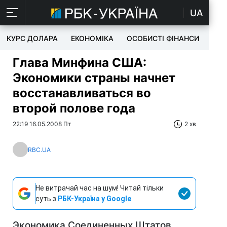
UA
КУРС ДОЛАРА
ЕКОНОМІКА
ОСОБИСТІ ФІНАНСИ
TEC
Глава Минфина США:
Экономики страны начнет
восстанавливаться во
второй полове года
22:19 16.05.2008 Пт
2 хв
RBC.UA
Не витрачай час на шум! Читай тільки
суть з
РБК-Україна у Google
Экономика Соединенных Штатов