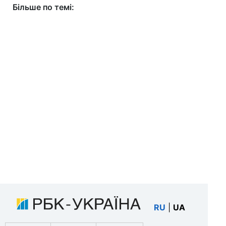
Більше по темі:
RU
|
UA