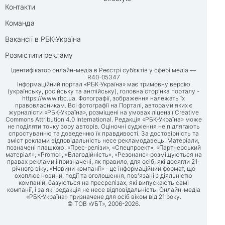
Контакти
Команда
Вакансії в РБК-Україна
Розмістити рекламу
Ідентифікатор онлайн-медіа в Реєстрі суб’єктів у сфері медіа —
R40-05347
Інформаційний портал «РБК-Україна» має тримовну версію
(українську, російську та англійську), головна сторінка порталу -
https://www.rbc.ua
. Фотографії, зображення належать їх
правовласникам. Всі фотографії на Порталі, авторами яких є
журналісти «РБК-Україна», розміщені на умовах ліцензії Creative
Commons Attribution 4.0 International. Редакція «РБК-Україна» може
не поділяти точку зору авторів. Оціночні судження не підлягають
спростуванню та доведенню їх правдивості. За достовірність та
зміст реклами відповідальність несе рекламодавець. Матеріали,
позначені плашкою: «Прес-релізи», «Спецпроект», «Партнерський
матеріал», «Promo», «Благодійність», «Резонанс» розміщуються на
правах реклами і призначені, як правило, для осіб, які досягли 21-
річного віку. «Новини компанії» - це інформаційний формат, що
охоплює новини, події та оголошення, пов'язані з діяльністю
компаній, базуються на пресрелізах, які випускають самі
компанії, і за які редакція не несе відповідальність. Онлайн-медіа
«РБК-Україна» призначене для осіб віком від 21 року.
© ТОВ «УБТ», 2006-2026.