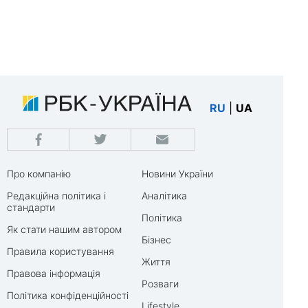
RU
|
UA
Про компанію
Новини України
Редакційна політика і
Аналітика
стандарти
Політика
Як стати нашим автором
Бізнес
Правила користування
Життя
Правова інформація
Розваги
Політика конфіденційності
Lifestyle