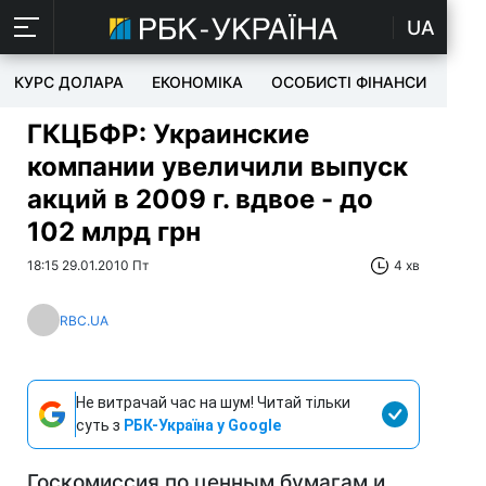
UA
КУРС ДОЛАРА
ЕКОНОМІКА
ОСОБИСТІ ФІНАНСИ
TEC
ГКЦБФР: Украинские
компании увеличили выпуск
акций в 2009 г. вдвое - до
102 млрд грн
18:15 29.01.2010 Пт
4 хв
RBC.UA
Не витрачай час на шум! Читай тільки
суть з
РБК-Україна у Google
Госкомиссия по ценным бумагам и