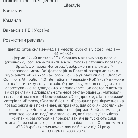
Політика конфіденційності
Lifestyle
Контакти
Команда
Вакансії в РБК-Україна
Розмістити рекламу
Ідентифікатор онлайн-медіа в Реєстрі суб’єктів у сфері медіа —
R40-05347
Інформаційний портал «РБК-Україна» має тримовну версію
(українську, російську та англійську), головна сторінка порталу -
https://www.rbc.ua
. Фотографії, зображення належать їх
правовласникам. Всі фотографії на Порталі, авторами яких є
журналісти «РБК-Україна», розміщені на умовах ліцензії Creative
Commons Attribution 4.0 International. Редакція «РБК-Україна» може
не поділяти точку зору авторів. Оціночні судження не підлягають
спростуванню та доведенню їх правдивості. За достовірність та
зміст реклами відповідальність несе рекламодавець. Матеріали,
позначені плашкою: «Прес-релізи», «Спецпроект», «Партнерський
матеріал», «Promo», «Благодійність», «Резонанс» розміщуються на
правах реклами і призначені, як правило, для осіб, які досягли 21-
річного віку. «Новини компанії» - це інформаційний формат, що
охоплює новини, події та оголошення, пов'язані з діяльністю
компаній, базуються на пресрелізах, які випускають самі
компанії, і за які редакція не несе відповідальність. Онлайн-медіа
«РБК-Україна» призначене для осіб віком від 21 року.
© ТОВ «УБТ», 2006-2026.