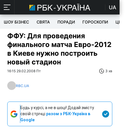
UA
ШОУ БІЗНЕС
СВЯТА
ПОРАДИ
ГОРОСКОПИ
ЦІКАВ
ФФУ: Для проведения
финального матча Евро-2012
в Киеве нужно построить
новый стадион
16:15 29.02.2008 Пт
3 хв
RBC.UA
Будь у курсі, а не в шоці! Додай змісту
своїй стрічці
разом з РБК-Україна в
Google