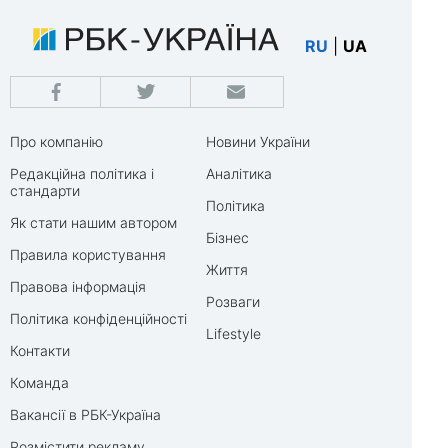
RU
|
UA
Про компанію
Новини України
Редакційна політика і
Аналітика
стандарти
Політика
Як стати нашим автором
Бізнес
Правила користування
Життя
Правова інформація
Розваги
Політика конфіденційності
Lifestyle
Контакти
Команда
Вакансії в РБК-Україна
Розмістити рекламу