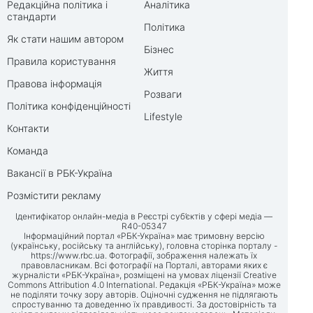
Редакційна політика і
Аналітика
стандарти
Політика
Як стати нашим автором
Бізнес
Правила користування
Життя
Правова інформація
Розваги
Політика конфіденційності
Lifestyle
Контакти
Команда
Вакансії в РБК-Україна
Розмістити рекламу
Ідентифікатор онлайн-медіа в Реєстрі суб’єктів у сфері медіа —
R40-05347
Інформаційний портал «РБК-Україна» має тримовну версію
(українську, російську та англійську), головна сторінка порталу -
https://www.rbc.ua
. Фотографії, зображення належать їх
правовласникам. Всі фотографії на Порталі, авторами яких є
журналісти «РБК-Україна», розміщені на умовах ліцензії Creative
Commons Attribution 4.0 International. Редакція «РБК-Україна» може
не поділяти точку зору авторів. Оціночні судження не підлягають
спростуванню та доведенню їх правдивості. За достовірність та