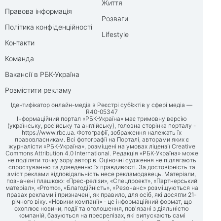
Життя
Правова інформація
Розваги
Політика конфіденційності
Lifestyle
Контакти
Команда
Вакансії в РБК-Україна
Розмістити рекламу
Ідентифікатор онлайн-медіа в Реєстрі суб’єктів у сфері медіа —
R40-05347
Інформаційний портал «РБК-Україна» має тримовну версію
(українську, російську та англійську), головна сторінка порталу -
https://www.rbc.ua
. Фотографії, зображення належать їх
правовласникам. Всі фотографії на Порталі, авторами яких є
журналісти «РБК-Україна», розміщені на умовах ліцензії Creative
Commons Attribution 4.0 International. Редакція «РБК-Україна» може
не поділяти точку зору авторів. Оціночні судження не підлягають
спростуванню та доведенню їх правдивості. За достовірність та
зміст реклами відповідальність несе рекламодавець. Матеріали,
позначені плашкою: «Прес-релізи», «Спецпроект», «Партнерський
матеріал», «Promo», «Благодійність», «Резонанс» розміщуються на
правах реклами і призначені, як правило, для осіб, які досягли 21-
річного віку. «Новини компанії» - це інформаційний формат, що
охоплює новини, події та оголошення, пов'язані з діяльністю
компаній, базуються на пресрелізах, які випускають самі