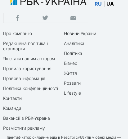
RU
|
UA
Про компанію
Новини України
Редакційна політика і
Аналітика
стандарти
Політика
Як стати нашим автором
Бізнес
Правила користування
Життя
Правова інформація
Розваги
Політика конфіденційності
Lifestyle
Контакти
Команда
Вакансії в РБК-Україна
Розмістити рекламу
Ідентифікатор онлайн-медіа в Реєстрі суб’єктів у сфері медіа —