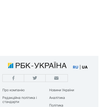
RU
|
UA
Про компанію
Новини України
Редакційна політика і
Аналітика
стандарти
Політика