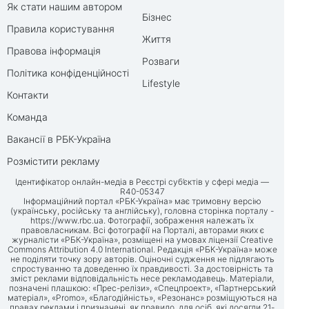
Як стати нашим автором
Бізнес
Правила користування
Життя
Правова інформація
Розваги
Політика конфіденційності
Lifestyle
Контакти
Команда
Вакансії в РБК-Україна
Розмістити рекламу
Ідентифікатор онлайн-медіа в Реєстрі суб’єктів у сфері медіа —
R40-05347
Інформаційний портал «РБК-Україна» має тримовну версію
(українську, російську та англійську), головна сторінка порталу -
https://www.rbc.ua
. Фотографії, зображення належать їх
правовласникам. Всі фотографії на Порталі, авторами яких є
журналісти «РБК-Україна», розміщені на умовах ліцензії Creative
Commons Attribution 4.0 International. Редакція «РБК-Україна» може
не поділяти точку зору авторів. Оціночні судження не підлягають
спростуванню та доведенню їх правдивості. За достовірність та
зміст реклами відповідальність несе рекламодавець. Матеріали,
позначені плашкою: «Прес-релізи», «Спецпроект», «Партнерський
матеріал», «Promo», «Благодійність», «Резонанс» розміщуються на
правах реклами і призначені, як правило, для осіб, які досягли 21-