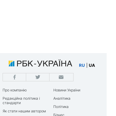
RU
|
UA
Про компанію
Новини України
Редакційна політика і
Аналітика
стандарти
Політика
Як стати нашим автором
Бізнес