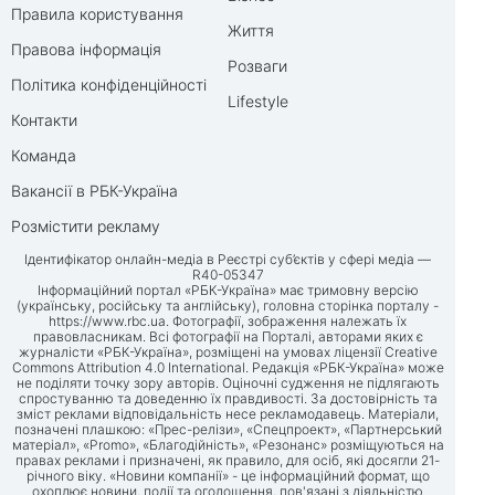
Правила користування
Життя
Правова інформація
Розваги
Політика конфіденційності
Lifestyle
Контакти
Команда
Вакансії в РБК-Україна
Розмістити рекламу
Ідентифікатор онлайн-медіа в Реєстрі суб’єктів у сфері медіа —
R40-05347
Інформаційний портал «РБК-Україна» має тримовну версію
(українську, російську та англійську), головна сторінка порталу -
https://www.rbc.ua
. Фотографії, зображення належать їх
правовласникам. Всі фотографії на Порталі, авторами яких є
журналісти «РБК-Україна», розміщені на умовах ліцензії Creative
Commons Attribution 4.0 International. Редакція «РБК-Україна» може
не поділяти точку зору авторів. Оціночні судження не підлягають
спростуванню та доведенню їх правдивості. За достовірність та
зміст реклами відповідальність несе рекламодавець. Матеріали,
позначені плашкою: «Прес-релізи», «Спецпроект», «Партнерський
матеріал», «Promo», «Благодійність», «Резонанс» розміщуються на
правах реклами і призначені, як правило, для осіб, які досягли 21-
річного віку. «Новини компанії» - це інформаційний формат, що
охоплює новини, події та оголошення, пов'язані з діяльністю