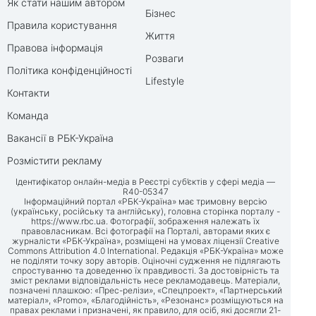
Як стати нашим автором
Бізнес
Правила користування
Життя
Правова інформація
Розваги
Політика конфіденційності
Lifestyle
Контакти
Команда
Вакансії в РБК-Україна
Розмістити рекламу
Ідентифікатор онлайн-медіа в Реєстрі суб’єктів у сфері медіа —
R40-05347
Інформаційний портал «РБК-Україна» має тримовну версію
(українську, російську та англійську), головна сторінка порталу -
https://www.rbc.ua
. Фотографії, зображення належать їх
правовласникам. Всі фотографії на Порталі, авторами яких є
журналісти «РБК-Україна», розміщені на умовах ліцензії Creative
Commons Attribution 4.0 International. Редакція «РБК-Україна» може
не поділяти точку зору авторів. Оціночні судження не підлягають
спростуванню та доведенню їх правдивості. За достовірність та
зміст реклами відповідальність несе рекламодавець. Матеріали,
позначені плашкою: «Прес-релізи», «Спецпроект», «Партнерський
матеріал», «Promo», «Благодійність», «Резонанс» розміщуються на
правах реклами і призначені, як правило, для осіб, які досягли 21-