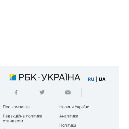
RU
|
UA
Про компанію
Новини України
Редакційна політика і
Аналітика
стандарти
Політика