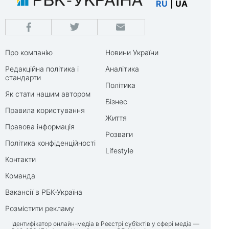
RU
|
UA
Про компанію
Новини України
Редакційна політика і
Аналітика
стандарти
Політика
Як стати нашим автором
Бізнес
Правила користування
Життя
Правова інформація
Розваги
Політика конфіденційності
Lifestyle
Контакти
Команда
Вакансії в РБК-Україна
Розмістити рекламу
Ідентифікатор онлайн-медіа в Реєстрі суб’єктів у сфері медіа —