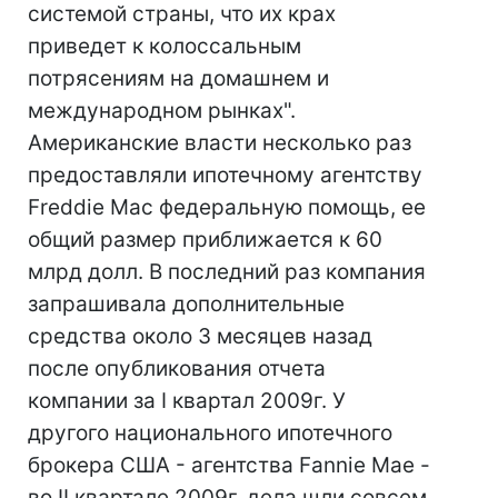
системой страны, что их крах
приведет к колоссальным
потрясениям на домашнем и
международном рынках".
Американские власти несколько раз
предоставляли ипотечному агентству
Freddie Mac федеральную помощь, ее
общий размер приближается к 60
млрд долл. В последний раз компания
запрашивала дополнительные
средства около 3 месяцев назад
после опубликования отчета
компании за I квартал 2009г. У
другого национального ипотечного
брокера США - агентства Fannie Mae -
во II квартале 2009г. дела шли совсем