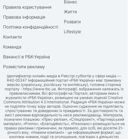
Бізнес
Правила користування
Життя
Правова інформація
Розваги
Політика конфіденційності
Lifestyle
Контакти
Команда
Вакансії в РБК-Україна
Розмістити рекламу
Ідентифікатор онлайн-медіа в Реєстрі суб’єктів у сфері медіа —
R40-05347 Інформаційний портал «РБК-Україна» має тримовну
версію (українську, російську та англійську), головна сторінка
порталу -
https://www.rbc.ua
. Фотографії, зображення належать їх
правовласникам. Всі фотографії на Порталі, авторами яких є
журналісти «РБК-Україна», розміщені на умовах ліцензії Creative
Commons Attribution 4.0 International. Редакція «РБК-Україна» може
не поділяти точку зору авторів. Оціночні судження не підлягають
спростуванню та доведенню їх правдивості. За достовірність та
зміст реклами відповідальність несе рекламодавець. Матеріали,
позначені плашкою: «Прес-релізи», «Спецпроект», «Партнерський
матеріал», «Promo», «Благодійність», «Резонанс» розміщуються на
правах реклами і призначені, як правило, для осіб, які досягли 21-
річного віку. «Новини компанії» - це інформаційний формат, що
охоплює новини, події та оголошення, пов'язані з діяльністю