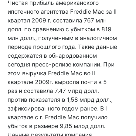
Чистая прибыль американского
ипотечного агентства Freddie Mac за II
квартал 2009 г. составила 767 млн
долл. по сравнению с убытком в 819
млн долл., полученным в аналогичном
периоде прошлого года. Такие данные
содержатся в обнародованном
сегодня пресс-релизе компании. При
этом выручка Freddie Mac во II
квартале 2009г. выросла почти в 5
раз и составила 7,47 млрд долл.
против показателя в 1,58 млрд долл.,
зафиксированного годом ранее. В I
квартале с.г. Freddie Mac получило
убыток в размере 9,85 млрд долл.
Данные результаты компания