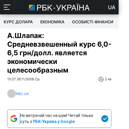
UA
КУРС ДОЛАРА
ЕКОНОМІКА
ОСОБИСТІ ФІНАНСИ
TEC
А.Шлапак:
Средневзвешенный курс 6,0-
6,5 грн/долл. является
экономически
целесообразным
15:27 26.11.2008 Ср
2 хв
RBC.UA
Не витрачай час на шум! Читай тільки
суть з
РБК-Україна у Google