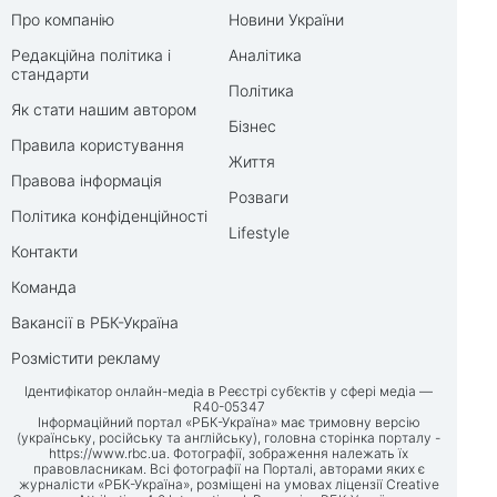
Про компанію
Новини України
Редакційна політика і
Аналітика
стандарти
Політика
Як стати нашим автором
Бізнес
Правила користування
Життя
Правова інформація
Розваги
Політика конфіденційності
Lifestyle
Контакти
Команда
Вакансії в РБК-Україна
Розмістити рекламу
Ідентифікатор онлайн-медіа в Реєстрі суб’єктів у сфері медіа —
R40-05347
Інформаційний портал «РБК-Україна» має тримовну версію
(українську, російську та англійську), головна сторінка порталу -
https://www.rbc.ua
. Фотографії, зображення належать їх
правовласникам. Всі фотографії на Порталі, авторами яких є
журналісти «РБК-Україна», розміщені на умовах ліцензії Creative