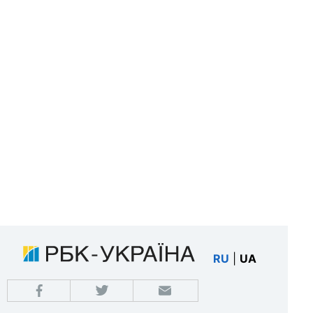
RU
|
UA