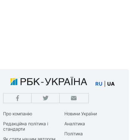
RU
|
UA
Про компанію
Новини України
Редакційна політика і
Аналітика
стандарти
Політика
Як стати нашим автором