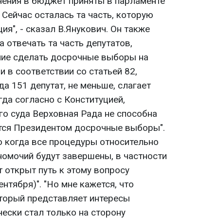
нения в бюджет приняты в парламенте
Сейчас осталась та часть, которую
я", - сказал В.Янукович. Он также
а отвечать та часть депутатов,
ние сделать досрочные выборы на
 в соответствии со статьей 82,
да 151 депутат, не меньше, слагает
да согласно с Конституцией,
о суда Верховная Рада не способна
тся Президентом досрочные выборы".
о когда все процедуры относительно
номочий будут завершены, в частности
т открыт путь к этому вопросу
нтября)". "Но мне кажется, что
оторый представляет интересы
ески стал только на сторону