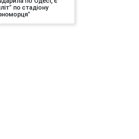
вдарила по Одесі, є
иліт" по стадіону
рноморця"