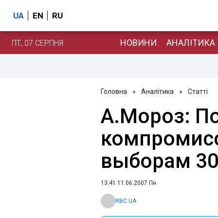
UA
EN
RU
НОВИНИ
АНАЛІТИКА
ПТ, 07 СЕРПНЯ
Головна
»
Аналітика
»
Статті
А.Мороз: П
компромисс
выборам 30
13:41 11.06.2007 Пн
RBC.UA