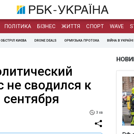
ПОЛІТИКА
БІЗНЕС
ЖИТТЯ
СПОРТ
WAVE
S
ОБСТРІЛ КИЄВА
DRONE DEALS
ОРМУЗЬКА ПРОТОКА
ВІЙНА В УКРАЇНІ
НОВИ
олитический
 не сводился к
 сентября
3 хв