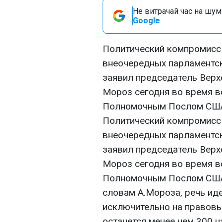
Не витрачай час на шум!
Google
Политический компромисс 
внеочередных парламентск
заявил председатель Вер
Мороз сегодня во время 
Полномочным Послом США
Политический компромисс 
внеочередных парламентск
заявил председатель Вер
Мороз сегодня во время 
Полномочным Послом США
словам А.Мороза, речь иде
исключительно на правовы
останется менее чем 300 н