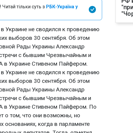
РФ 
"пр
 Читай тільки суть з
РБК-Україна у
"Чо
в Украине не сводился к проведению
их выборов 30 сентября. Об этом
ховной Рады Украины Александр
встречи с бывшим Чрезвычайным и
 в Украине Стивеном Пайфером.
в Украине не сводился к проведению
их выборов 30 сентября. Об этом
ховной Рады Украины Александр
встречи с бывшим Чрезвычайным и
 в Украине Стивеном Пайфером. По
т о том, что они возможны, но
х основаниях, когда в парламенте
ародных депутатов. Тогда, отметил