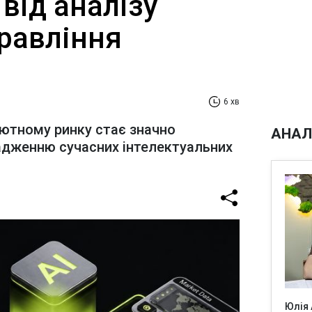
від аналізу
равління
6 хв
лютному ринку стає значно
АНАЛ
адженню сучасних інтелектуальних
Юлія