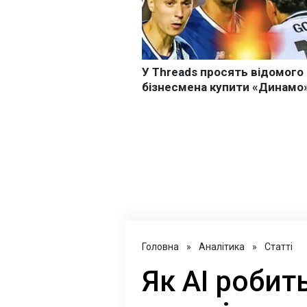
Головна
»
Аналітика
»
Статті
Як AI роби