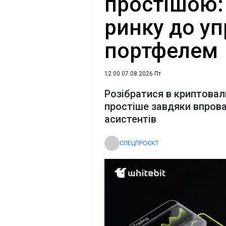
простішою: 
ринку до уп
портфелем
12:00 07.08.2026 Пт
Розібратися в криптова
простіше завдяки впров
асистентів
СПЕЦПРОЄКТ