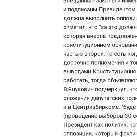
все данные законы и изме
и подписаны Президентом. 
должна выполнить оппозици
отметил, что "за это должн
которая внесла предложе
конституционном основании
частью второй, то есть ког
досрочно полномочия и тог
выводами Конституционног
работать, тогда объявляю
В.Янукович подчеркнул, чт
сложения депутатских пол
и в Центризбиркоме, "буде
(проведение выборов 30 се
Президент как политик, к
оппозиции, который фактич