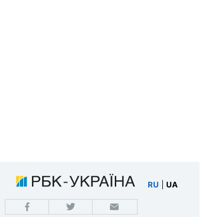
RU
|
UA