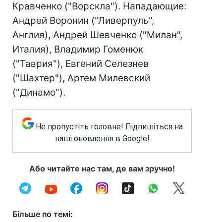
Кравченко ("Ворскла"). Нападающие:
Андрей Воронин ("Ливерпуль",
Англия), Андрей Шевченко ("Милан",
Италия), Владимир Гоменюк
("Таврия"), Евгений Селезнев
("Шахтер"), Артем Милевский
("Динамо").
Не пропустіть головне! Підпишіться на
наші оновлення в Google!
Або читайте нас там, де вам зручно!
Більше по темі: