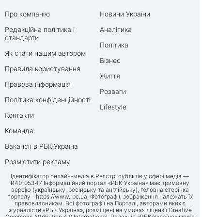
Про компанію
Новини України
Редакційна політика і
Аналітика
стандарти
Політика
Як стати нашим автором
Бізнес
Правила користування
Життя
Правова інформація
Розваги
Політика конфіденційності
Lifestyle
Контакти
Команда
Вакансії в РБК-Україна
Розмістити рекламу
Ідентифікатор онлайн-медіа в Реєстрі суб’єктів у сфері медіа —
R40-05347 Інформаційний портал «РБК-Україна» має тримовну
версію (українську, російську та англійську), головна сторінка
порталу -
https://www.rbc.ua
. Фотографії, зображення належать їх
правовласникам. Всі фотографії на Порталі, авторами яких є
журналісти «РБК-Україна», розміщені на умовах ліцензії Creative
Commons Attribution 4.0 International. Редакція «РБК-Україна» може