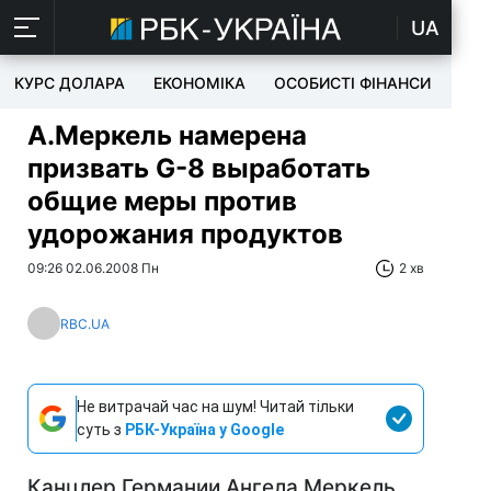
UA
КУРС ДОЛАРА
ЕКОНОМІКА
ОСОБИСТІ ФІНАНСИ
TEC
А.Меркель намерена
призвать G-8 выработать
общие меры против
удорожания продуктов
09:26 02.06.2008 Пн
2 хв
RBC.UA
Не витрачай час на шум! Читай тільки
суть з
РБК-Україна у Google
Канцлер Германии Ангела Меркель