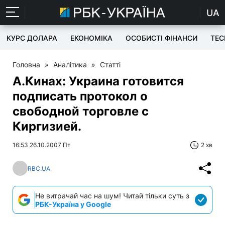
UA
КУРС ДОЛАРА
ЕКОНОМІКА
ОСОБИСТІ ФІНАНСИ
TEC
Головна
»
Аналітика
»
Статті
А.Кинах: Украина готовится
подписать протокол о
свободной торговле с
Киргизией.
16:53 26.10.2007 Пт
2 хв
RBC.UA
Не витрачай час на шум! Читай тільки суть з
РБК-Україна у Google