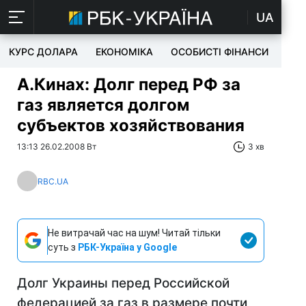
UA
КУРС ДОЛАРА
ЕКОНОМІКА
ОСОБИСТІ ФІНАНСИ
TEC
А.Кинах: Долг перед РФ за
газ является долгом
субъектов хозяйствования
13:13 26.02.2008 Вт
3 хв
RBC.UA
Не витрачай час на шум! Читай тільки
суть з
РБК-Україна у Google
Долг Украины перед Российской
федерацией за газ в размере почти