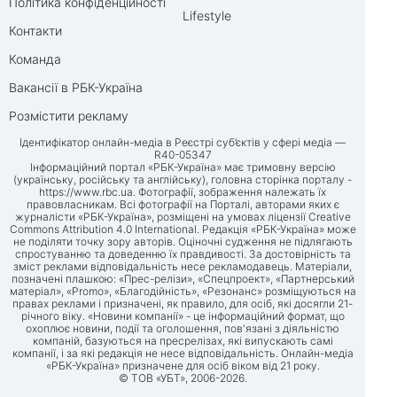
Політика конфіденційності
Lifestyle
Контакти
Команда
Вакансії в РБК-Україна
Розмістити рекламу
Ідентифікатор онлайн-медіа в Реєстрі суб’єктів у сфері медіа —
R40-05347
Інформаційний портал «РБК-Україна» має тримовну версію
(українську, російську та англійську), головна сторінка порталу -
https://www.rbc.ua
. Фотографії, зображення належать їх
правовласникам. Всі фотографії на Порталі, авторами яких є
журналісти «РБК-Україна», розміщені на умовах ліцензії Creative
Commons Attribution 4.0 International. Редакція «РБК-Україна» може
не поділяти точку зору авторів. Оціночні судження не підлягають
спростуванню та доведенню їх правдивості. За достовірність та
зміст реклами відповідальність несе рекламодавець. Матеріали,
позначені плашкою: «Прес-релізи», «Спецпроект», «Партнерський
матеріал», «Promo», «Благодійність», «Резонанс» розміщуються на
правах реклами і призначені, як правило, для осіб, які досягли 21-
річного віку. «Новини компанії» - це інформаційний формат, що
охоплює новини, події та оголошення, пов'язані з діяльністю
компаній, базуються на пресрелізах, які випускають самі
компанії, і за які редакція не несе відповідальність. Онлайн-медіа
«РБК-Україна» призначене для осіб віком від 21 року.
© ТОВ «УБТ», 2006-2026.