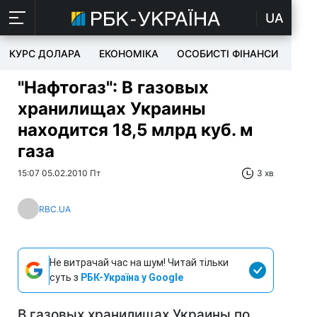
UA
КУРС ДОЛАРА
ЕКОНОМІКА
ОСОБИСТІ ФІНАНСИ
TEC
"Нафтогаз": В газовых
хранилищах Украины
находится 18,5 млрд куб. м
газа
15:07 05.02.2010 Пт
3 хв
RBC.UA
Не витрачай час на шум! Читай тільки
суть з
РБК-Україна у Google
В газовых хранилищах Украины по